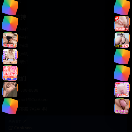
轻松喜剧
服务支持
客服中心
帮助中心
使用指南
版权声明
关于我们
联系我们
400-888-8888
support@Cookseo
在线客服 7×24小时
商务合作✈️
Cookseo