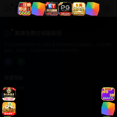
高清免费在线最新版
高清免费在线最新版
专注于提供最新国产热门电影电视剧免费在线观看服务， 高清流畅
播放，无插件，打造纯净的免费影视观看体验！
快速导航
首页推荐
精选剧情
热门动作
浪漫爱情